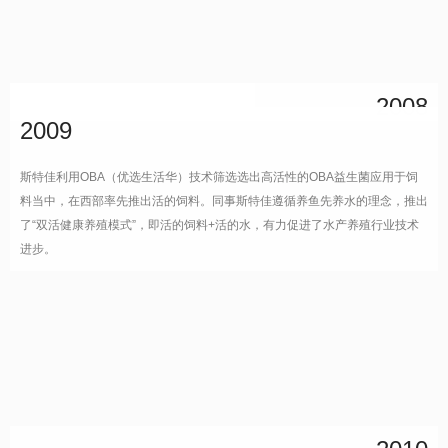
2008
2009
四川斯特佳建成投产，位于成都双流蛟龙工业园
区，占地50亩，总投资8000万元，拥有西部先进
斯特佳利用OBA（优选生活华）技术筛选选出高活性的OBA益生菌应用于饲
的水产科生产设备。
料当中，在西部率先推出活的饲料。同事斯特佳遵循养鱼先养水的理念，推出
了“双活健康养殖模式”，即活的饲料+活的水，有力促进了水产养殖行业技术
进步。